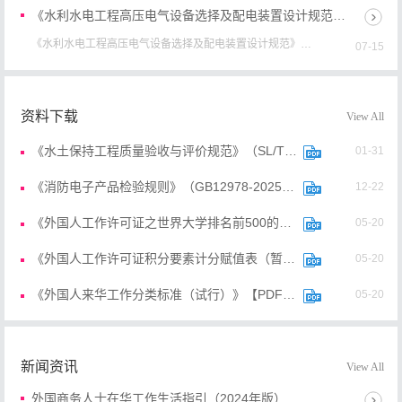
specification ...
《水利水电工程高压电气设备选择及配电装置设计规范》（SL/T311-2025）【全文附高清无水印PDF+Word版下载】
《水利水电工程高压电气设备选择及配电装置设计规范》
07-15
（SL/T311-2025）【全文附高清无水印PDF+可编辑Word版下
载】英文名称：Specificatio...
国办发〔2026〕20号《国务院办公厅关于进一步完善大中型水库移民后期扶持政策的通知》（全文）【附高清PDF版+word版下载】
国办发〔2026〕20号《国务院办公厅关于进一步完善大中型水库
07-10
资料下载
View All
移民后期扶持政策的通知》（全文）【附高清PDF版+word版下
载】根据《国务院关于完善大中型水库移...
《退役军人就业创业促进条例》（国务院令第840号）【全文附单文件高清PDF版+word版下载】
《水土保持工程质量验收与评价规范》（SL/T336-2025）【全文附高清无水印PDF+Word版下载】
01-31
《退役军人就业创业促进条例》（国务院令第840号）【全文附
07-05
单文件高清PDF版+word版下载】第一条 为了促进退役军人就
《消防电子产品检验规则》（GB12978-2025）【全文附高清无水印PDF+Word版下载】
12-22
业创业，发挥退役军人人力资源作用，维护退...
《外国人工作许可证之世界大学排名前500的大学名单》【PDF版】
05-20
《外国人工作许可证积分要素计分赋值表（暂行版）》【PDF版下载】
05-20
《外国人来华工作分类标准（试行）》【PDF版】
05-20
《外国人来华工作许可服务指南（暂行）》【PDF版】
05-20
新闻资讯
View All
外国商务人士在华工作生活指引（2024年版）