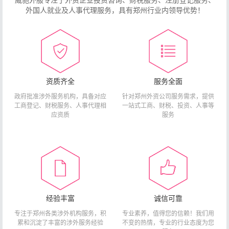
威驰外服专注于外资企业投资咨询、财税服务、注册登记服务、
更加重要的位置，稳住外贸外资基本盘。近日，...
国家移民管理局政务服务平台开通外国人签证证件网上预约查询等功能
外国人就业及人事代理服务，具有郑州行业内领导优势！
国家移民管理局政务服务平台开通外国人签证证件网上预约查询
09-15
等功能:2023年10月9日起，国家移民管理局政务服务平台开通在
华外籍人士签证证件网上预约查询等功能。具...
资质齐全
服务全面
政府批准涉外服务机构，具备对应
针对郑州外资公司服务需求，提供
工商登记、财税服务、人事代理相
一站式工商、财税、投资、人事等
应资质
服务
经验丰富
诚信可靠
专注于郑州各类涉外机构服务，积
专业素养，值得您的信赖！我们用
累和沉淀了丰富的涉外服务经验
不变的热情，专业的行业态度为您