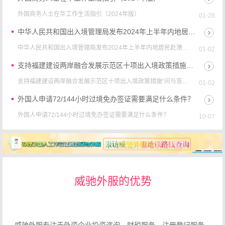
外国商务人士在华工作生活指引（2024年版）
01-28
中华人民共和国出入境管理局发布2024年上半年内地居民赴港澳地区定居审批分数线
中华人民共和国出入境管理局发布2024年上半年内地居民赴港澳
01-02
地区定居审批分数线:2024年上半年，内地居民赴港澳地区定居
夫妻团聚类申请审批分数线为109.6分，...
支持福建建设两岸融合发展示范区十项出入境政策措施“问与答”
支持福建建设两岸融合发展示范区十项出入境政策措施“问与答”
01-02
1、问：拟从福建省口岸入境的台湾居民，如何在网上申请办理
一次有效台湾居民来往大陆通行证？答：拟从福建省...
外国人申请72/144小时过境免办签证需要满足什么条件？
外国人申请72/144小时过境免办签证需要满足什么条件？
10-07
国家移民管理局启用新版中华人民共和国外国人永久居留身份证“五星卡”呼声超过“中国绿卡”
国家移民管理局启用新版中华人民共和国外国人永久居留身份证
09-15
“五星卡”呼声超过“中国绿卡”:国家移民管理局2023年9月15日在
京召开新闻发布会，宣布将于2023年...
一图看懂！ 新版中华人民共和国外国人永久居留身份证与外国护照功能用途对比说明
威驰外服的优势
一图看懂！ 新版中华人民共和国外国人永久居留身份证与外国护
09-15
照功能用途对比说明
吸引外资将采取哪些措施？外资企业如有疑问在哪反映？权威回应
吸引外资将采取哪些措施？外资企业如有疑问在哪反映？权威回
09-15
应:2023年4月中共中央政治局会议强调，要把吸引外商投资放在